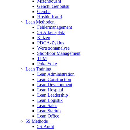
Mizenboushi
Genchi Genbutsu
Gemba
Hoshin Kanri
Lean Methoden
Fehlermanagement
5S Arbeitsplatz
Kaizen
PDCA-Zyklus
Wertstromanalyse
Shopfloor Management
TPM
Poka Yoke
Lean Training
Lean Administration
Lean Construction
Lean Development
Lean Hospital
Lean Leadership
Lean Logistik
Lean Sales
Lean Startup
Lean Office
5S Methode
5S-Audit