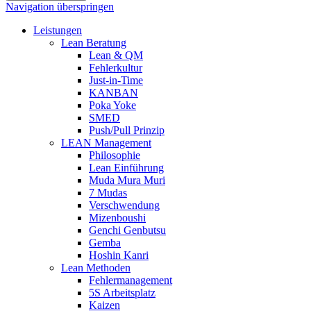
Navigation überspringen
Leistungen
Lean Beratung
Lean & QM
Fehlerkultur
Just-in-Time
KANBAN
Poka Yoke
SMED
Push/Pull Prinzip
LEAN Management
Philosophie
Lean Einführung
Muda Mura Muri
7 Mudas
Verschwendung
Mizenboushi
Genchi Genbutsu
Gemba
Hoshin Kanri
Lean Methoden
Fehlermanagement
5S Arbeitsplatz
Kaizen