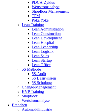
PDCA-Zyklus
Wertstromanalyse
Shopfloor Management
TPM
Poka Yoke
Lean Training
Lean Administration
Lean Construction
Lean Development
Lean Hospital
Lean Leadership
Lean Logistik
Lean Sales
Lean Startup
Lean Office
5S Methode
5S-Audit
5S Basiswissen
5S Schulung
Change-Management
KVP Training
Shopfloor
Wertstromanalyse
Branchen
Automobilindustrie