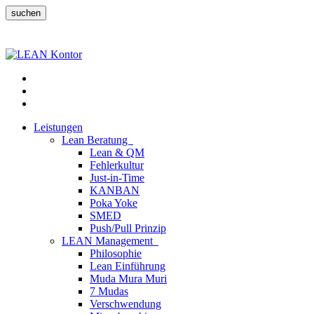
suchen
Leistungen
Lean Beratung
Lean & QM
Fehlerkultur
Just-in-Time
KANBAN
Poka Yoke
SMED
Push/Pull Prinzip
LEAN Management
Philosophie
Lean Einführung
Muda Mura Muri
7 Mudas
Verschwendung