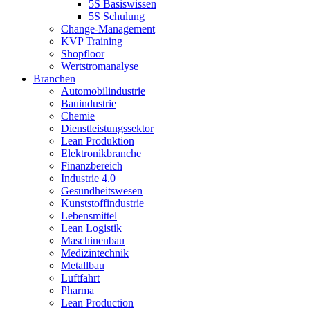
5S Basiswissen
5S Schulung
Change-Management
KVP Training
Shopfloor
Wertstromanalyse
Branchen
Automobilindustrie
Bauindustrie
Chemie
Dienstleistungssektor
Lean Produktion
Elektronikbranche
Finanzbereich
Industrie 4.0
Gesundheitswesen
Kunststoffindustrie
Lebensmittel
Lean Logistik
Maschinenbau
Medizintechnik
Metallbau
Luftfahrt
Pharma
Lean Production