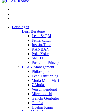
Leistungen
Lean Beratung
Lean & QM
Fehlerkultur
Just-in-Time
KANBAN
Poka Yoke
SMED
Push/Pull Prinzip
LEAN Management
Philosophie
Lean Einführung
Muda Mura Muri
7 Mudas
Verschwendung
Mizenboushi
Genchi Genbutsu
Gemba
Hoshin Kanri