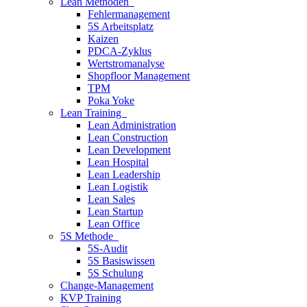
Lean Methoden
Fehlermanagement
5S Arbeitsplatz
Kaizen
PDCA-Zyklus
Wertstromanalyse
Shopfloor Management
TPM
Poka Yoke
Lean Training
Lean Administration
Lean Construction
Lean Development
Lean Hospital
Lean Leadership
Lean Logistik
Lean Sales
Lean Startup
Lean Office
5S Methode
5S-Audit
5S Basiswissen
5S Schulung
Change-Management
KVP Training