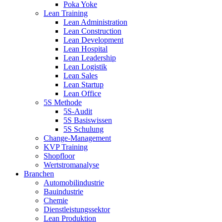
Poka Yoke
Lean Training
Lean Administration
Lean Construction
Lean Development
Lean Hospital
Lean Leadership
Lean Logistik
Lean Sales
Lean Startup
Lean Office
5S Methode
5S-Audit
5S Basiswissen
5S Schulung
Change-Management
KVP Training
Shopfloor
Wertstromanalyse
Branchen
Automobilindustrie
Bauindustrie
Chemie
Dienstleistungssektor
Lean Produktion