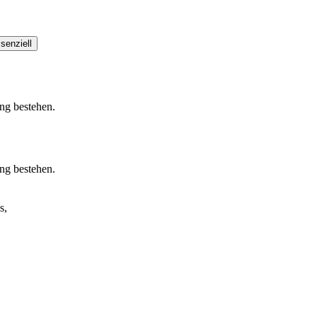
senziell
ung bestehen.
ung bestehen.
s,