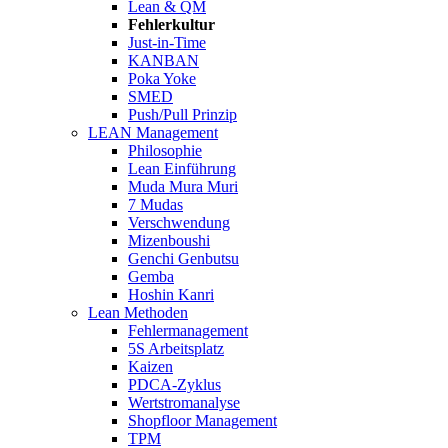
Lean & QM
Fehlerkultur
Just-in-Time
KANBAN
Poka Yoke
SMED
Push/Pull Prinzip
LEAN Management
Philosophie
Lean Einführung
Muda Mura Muri
7 Mudas
Verschwendung
Mizenboushi
Genchi Genbutsu
Gemba
Hoshin Kanri
Lean Methoden
Fehlermanagement
5S Arbeitsplatz
Kaizen
PDCA-Zyklus
Wertstromanalyse
Shopfloor Management
TPM