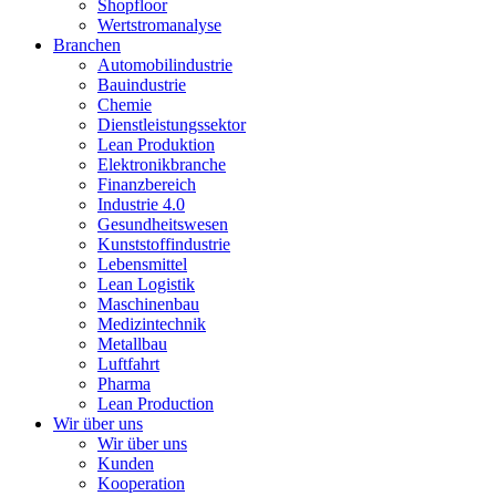
Shopfloor
Wertstromanalyse
Branchen
Automobilindustrie
Bauindustrie
Chemie
Dienstleistungssektor
Lean Produktion
Elektronikbranche
Finanzbereich
Industrie 4.0
Gesundheitswesen
Kunststoffindustrie
Lebensmittel
Lean Logistik
Maschinenbau
Medizintechnik
Metallbau
Luftfahrt
Pharma
Lean Production
Wir über uns
Wir über uns
Kunden
Kooperation